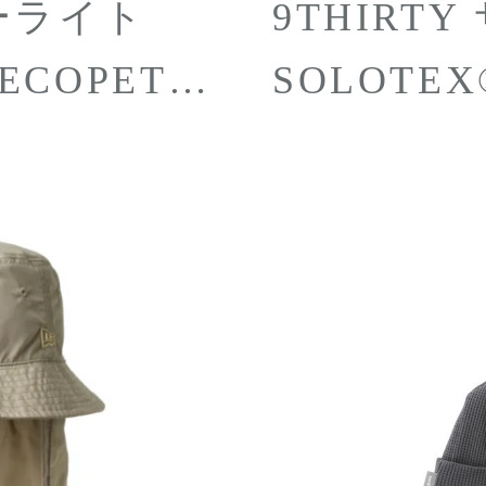
ーライト
9THIRTY サンシェード
SOLOTEX® x E
® ニュー