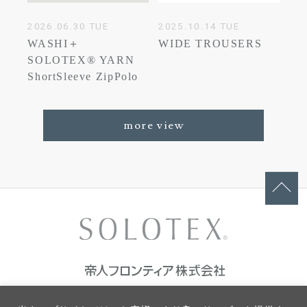
2026.06.30 TUE
2025.10.14 TUE
WASHI＋
WIDE TROUSERS
SOLOTEX® YARN
ShortSleeve ZipPolo
more view
ご利用条件