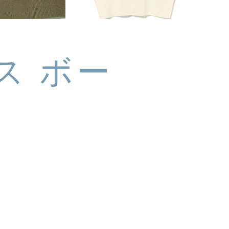
ムス ボー