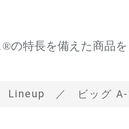
ス®の特長を備えた商品を
Lineup
ビッグ A