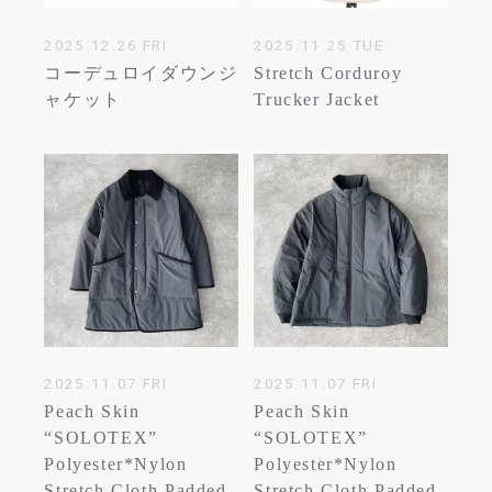
2025.12.26 FRI
2025.11.25 TUE
コーデュロイダウンジ
Stretch Corduroy
ャケット
Trucker Jacket
2025.11.07 FRI
2025.11.07 FRI
Peach Skin
Peach Skin
“SOLOTEX”
“SOLOTEX”
Polyester*Nylon
Polyester*Nylon
Stretch Cloth Padded
Stretch Cloth Padded