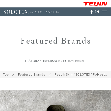
ここちよさ、そろってる。
Featured Brands
TEÄTORA / HAVERSACK / F.C.Real Bristol...
Top
Featured Brands
Peach Skin “SOLOTEX” Polyester*Nylon Stretch Cloth Padded Zip & Fly Front High Neck Vest