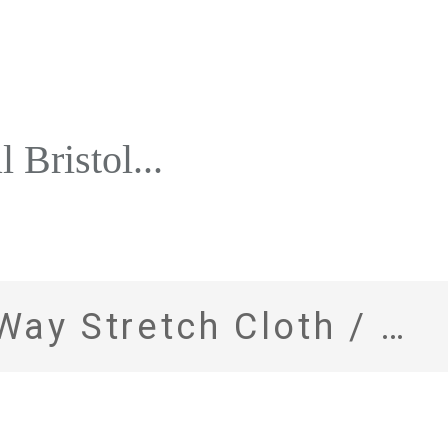
ristol...
ch Cloth / Long Zip Pullover Parka