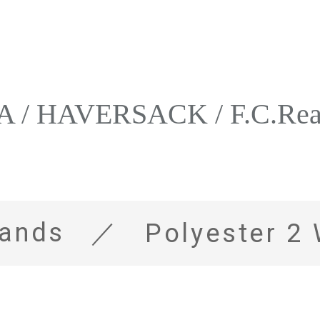
/ HAVERSACK / F.C.Real B
rands
Polyester 2 Way Stret