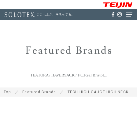
ここちよさ、そろってる。
Featured Brands
TEÄTORA / HAVERSACK / F.C.Real Bristol...
Top
Featured Brands
TECH HIGH GAUGE HIGH NECK KNIT