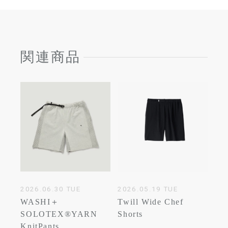
関連商品
2026.06.30 TUE
2026.05.19 TUE
WASHI＋
Twill Wide Chef
SOLOTEX®YARN
Shorts
KnitPants