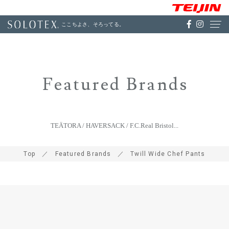
ここちよさ、そろってる。
Featured Brands
TEÄTORA / HAVERSACK / F.C.Real Bristol...
Top
Featured Brands
Twill Wide Chef Pants