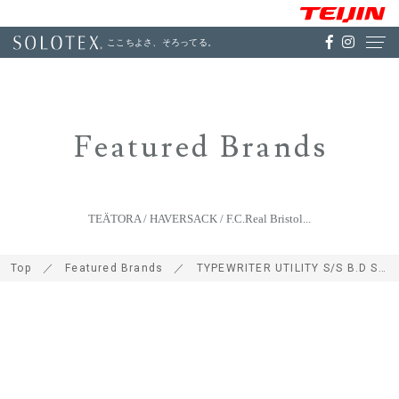
ここちよさ、そろってる。
Featured Brands
TEÄTORA / HAVERSACK / F.C.Real Bristol...
Top
Featured Brands
TYPEWRITER UTILITY S/S B.D SHIRT