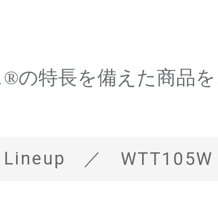
ス®の特長を備えた商品を
Lineup
WTT105W 