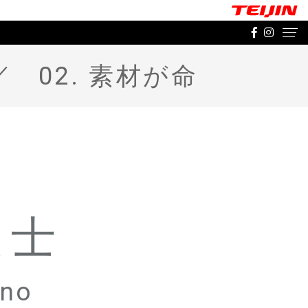
02. 素材が命
大士
ino