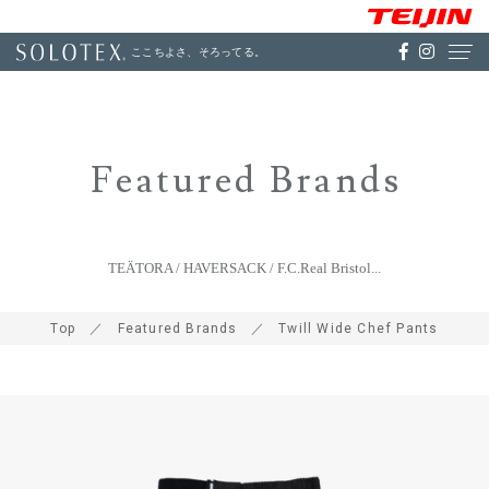
ここちよさ、そろってる。
Featured Brands
TEÄTORA / HAVERSACK / F.C.Real Bristol...
Top
Featured Brands
Twill Wide Chef Pants