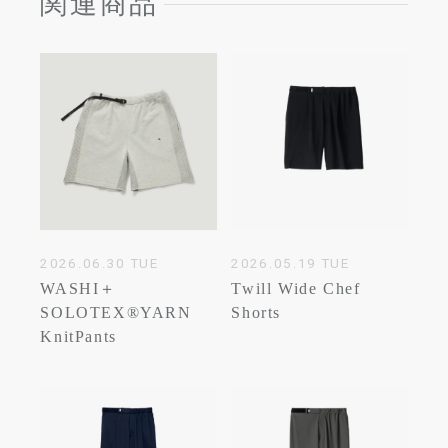
関連商品
2026.06.30 TUE
2026.05.19 TUE
WASHI＋
Twill Wide Chef
SOLOTEX®YARN
Shorts
KnitPants