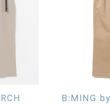
ARCH
B:MING b