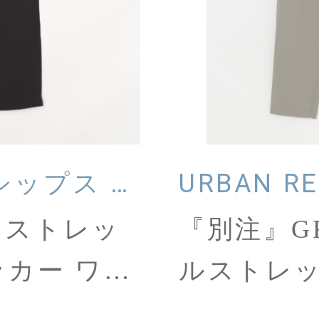
SHIPS any ／シップス エニィ
URBAN R
・ストレッ
『別注』GR
カー ワイ
ルストレ
イージーパ