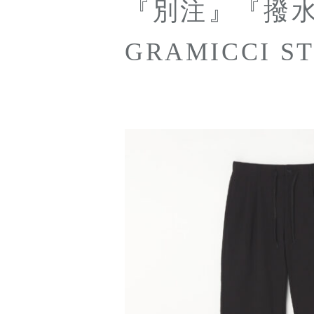
『別注』『撥
GRAMICCI STRETCH
PANTS