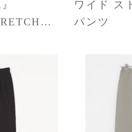
水』
ワイド ス
パンツ